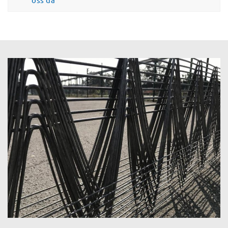
oss då